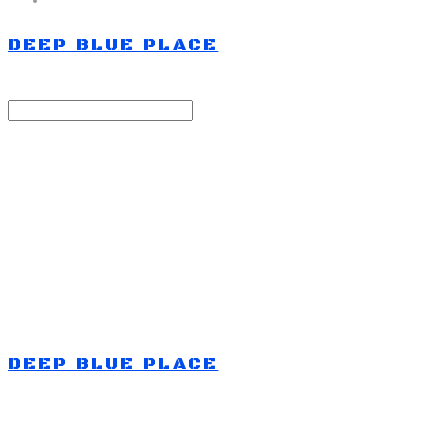
DEEP BLUE PLACE
Search
검색
Log In
로그인
Cart
장바구니
DEEP BLUE PLACE