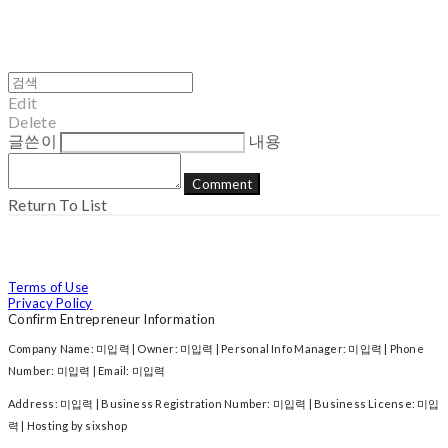
Edit
Delete
글쓴이
내용
Comment
Return To List
Terms of Use
Privacy Policy
Confirm Entrepreneur Information
Company Name: 미입력 | Owner: 미입력 | Personal Info Manager: 미입력 | Phone
Number: 미입력 | Email: 미입력
Address: 미입력 | Business Registration Number:
미입력
| Business License:
미입
력
| Hosting by sixshop