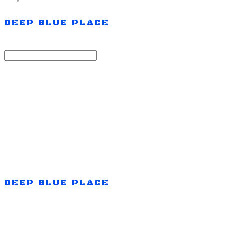
DEEP BLUE PLACE
Search
검색
Log In
로그인
Cart
장바구니
DEEP BLUE PLACE