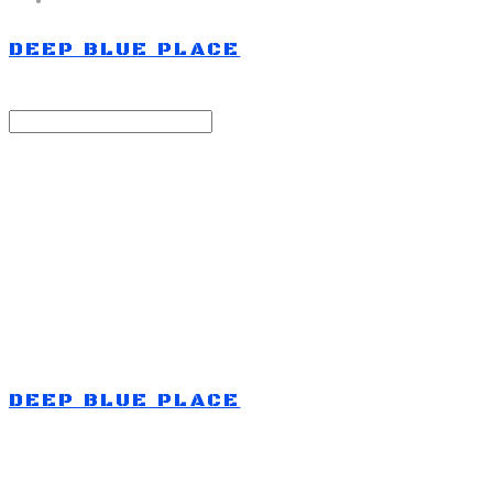
DEEP BLUE PLACE
Search
검색
Log In
로그인
Cart
장바구니
DEEP BLUE PLACE