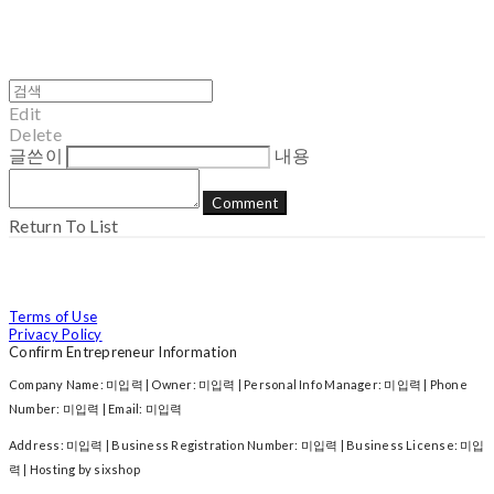
Edit
Delete
글쓴이
내용
Comment
Return To List
Terms of Use
Privacy Policy
Confirm Entrepreneur Information
Company Name: 미입력 | Owner: 미입력 | Personal Info Manager: 미입력 | Phone
Number: 미입력 | Email: 미입력
Address: 미입력 | Business Registration Number:
미입력
| Business License:
미입
력
| Hosting by sixshop