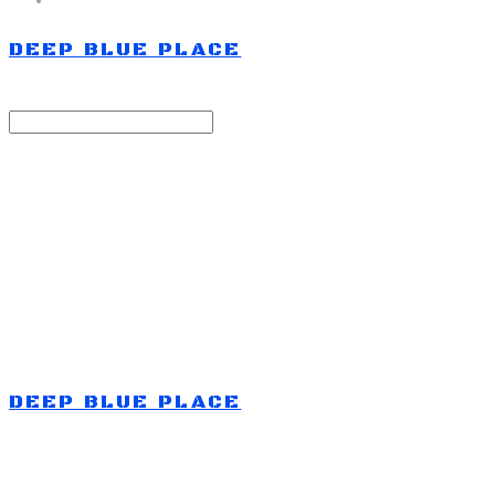
DEEP BLUE PLACE
Search
검색
Log In
로그인
Cart
장바구니
DEEP BLUE PLACE